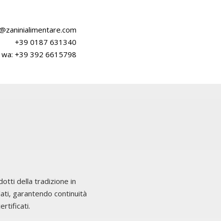
o@zaninialimentare.com
+39 0187 631340
wa:
+39 392 6615798
tti della tradizione in
lati, garantendo continuità
rtificati.