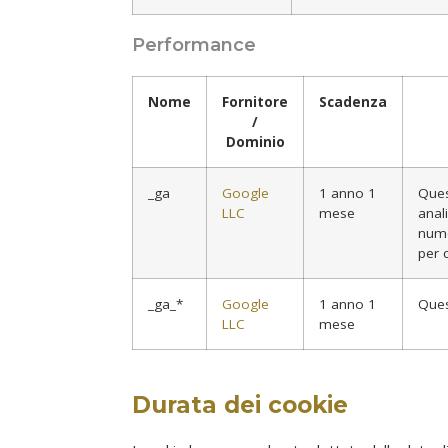
Performance
Nome
Fornitore
Scadenza
/
Dominio
_ga
Google
1 anno 1
Ques
LLC
mese
anal
nume
per c
_ga_*
Google
1 anno 1
Ques
LLC
mese
Durata dei cookie