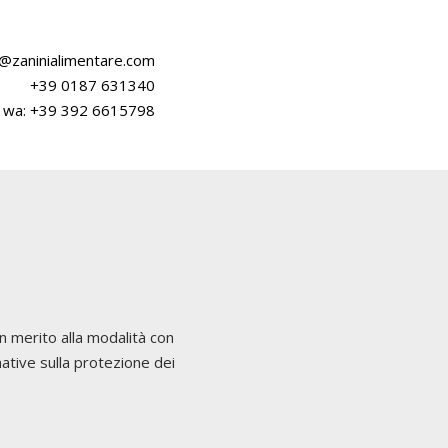
o@zaninialimentare.com
+39 0187 631340
wa:
+39 392 6615798
n merito alla modalità con
rmative sulla protezione dei