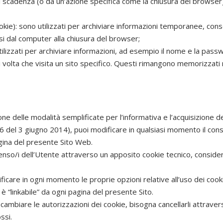
i scadenza (o da un’azione specifica come la chiusura del browser
kie): sono utilizzati per archiviare informazioni temporanee, cons
i dal computer alla chiusura del browser;
tilizzati per archiviare informazioni, ad esempio il nome e la pas
 volta che visita un sito specifico. Questi rimangono memorizzati
one delle modalità semplificate per l’informativa e l’acquisizione 
26 del 3 giugno 2014), puoi modificare in qualsiasi momento il con
agina del presente Sito Web.
nsenso/i dell’Utente attraverso un apposito cookie tecnico, consi
icare in ogni momento le proprie opzioni relative all’uso dei coo
 “linkabile” da ogni pagina del presente Sito.
 cambiare le autorizzazioni dei cookie, bisogna cancellarli attrave
ssi.