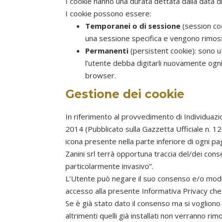
I cookie hanno una durata dettata dalla data d
I cookie possono essere:
Temporanei o di sessione
(session coo
una sessione specifica e vengono rimoss
Permanenti
(persistent cookie): sono u
l’utente debba digitarli nuovamente ogni
browser.
Gestione dei cookie
In riferimento al provvedimento di Individuazi
2014 (Pubblicato sulla Gazzetta Ufficiale n. 1
icona presente nella parte inferiore di ogni p
Zanini srl terrà opportuna traccia del/dei co
particolarmente invasivo”.
L’Utente può negare il suo consenso e/o modif
accesso alla presente Informativa Privacy che è
Se è già stato dato il consenso ma si vogliono
altrimenti quelli già installati non verranno rimo