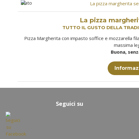
La pizza margheri
TUTTO IL GUSTO DELLA TRAD
Pizza Margherita con impasto soffice e mozzarella filan
massima le
Buona, senza
Informaz
Seguici su