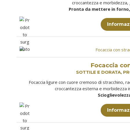
croccantezza e morbidezza, g
Pronta da mettere in forno, 
Informaz
Focaccia con
SOTTILE E DORATA, P
Focaccia ligure con cuore cremoso di stracchino, rac
croccantezza esterna e morbidezza in
Scioglievolezz
Informaz