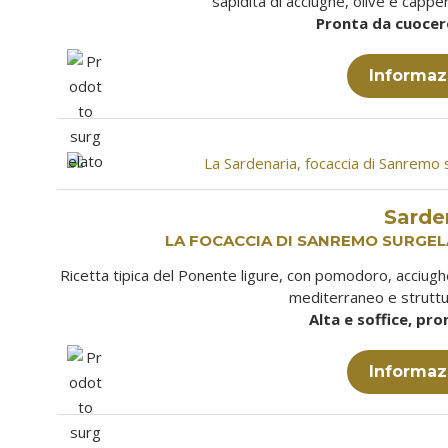
sapidità di acciughe, olive e cappe
Pronta da cuocere
Informaz
Sarde
LA FOCACCIA DI SANREMO SURGEL
Ricetta tipica del Ponente ligure, con pomodoro, acciughe 
mediterraneo e struttu
Alta e soffice, pro
Informaz