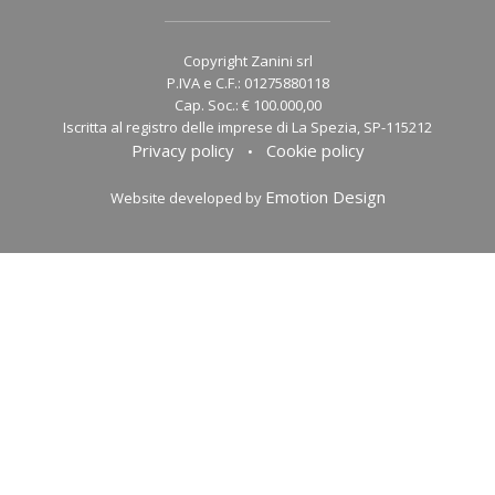
Copyright Zanini srl
P.IVA e C.F.: 01275880118
Cap. Soc.: € 100.000,00
Iscritta al registro delle imprese di La Spezia, SP-115212
Privacy policy
Cookie policy
•
Emotion Design
Website developed by