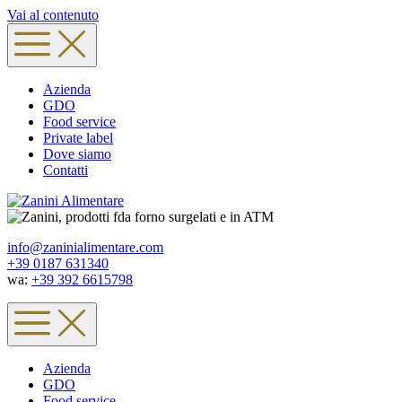
Vai al contenuto
Azienda
GDO
Food service
Private label
Dove siamo
Contatti
info@zaninialimentare.com
+39 0187 631340
wa:
+39 392 6615798
Azienda
GDO
Food service