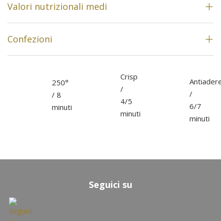
Valori nutrizionali medi
Confezioni
Crisp
Antiader
250°
/
/
/ 8
4/5
6/7
minuti
minuti
minuti
Seguici su